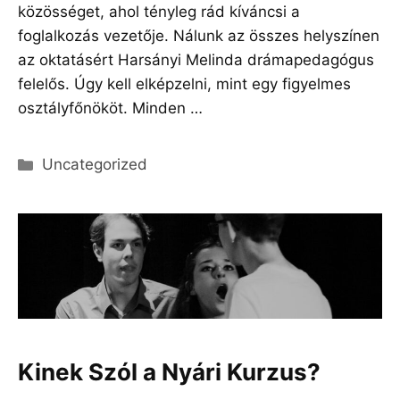
közösséget, ahol tényleg rád kíváncsi a
foglalkozás vezetője. Nálunk az összes helyszínen
az oktatásért Harsányi Melinda drámapedagógus
felelős. Úgy kell elképzelni, mint egy figyelmes
osztályfőnököt. Minden …
Olvass tovább
Kategória
Uncategorized
Kinek Szól a Nyári Kurzus?