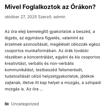
Mivel Foglalkoztok az Órákon?
október 27, 2025
Szerző:
admin
Az óra eleji bemelegítő gyakorlatok a beszéd, a
légzés, az egymásra figyelés, valamint az
érzelmek azonosítását, megélését célozzák egész
csoportos munkaformában. Az órák további
részében a koncentrálást, egyéni és kis csoportos
kreativitást, verbális és non-verbális
kommunikálást, testbeszéd felismerését,
tudatosítását célzó helyzetgyakorlatok, játékok
zajlanak, illetve itt kap helyet a mozgás, a színpadi
mozgás is. Az óra …
Olvass tovább
Kategória
Uncategorized