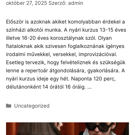
október 27, 2025
Szerző:
admin
Először is azoknak akiket komolyabban érdekel a
színházi alkotói munka. A nyári kurzus 13-15 éves
illetve 16-20 éves korosztálynak szól. Olyan
fiataloknak akik szivesen foglalkoznának igényes
irodalmi művekkel, versekkel, improvizációval.
Esetleg tervezik, hogy felvételiznek és szükségük
lenne a repertoár átgondolására, gyakorlására. A
nyári kurzus ideje egy hét. Naponta 120 perc,
délutánonként 14 órától 16 óráig. …
Olvass tovább
Kategória
Uncategorized