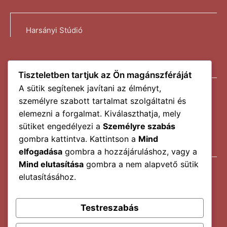
Harsányi Stúdió
Tiszteletben tartjuk az Ön magánszféráját
A sütik segítenek javítani az élményt,
info@harsanyistudio.hu
személyre szabott tartalmat szolgáltatni és
elemezni a forgalmat. Kiválaszthatja, mely
sütiket engedélyezi a
Személyre szabás
gombra kattintva. Kattintson a
Mind
elfogadása
gombra a hozzájáruláshoz, vagy a
Mind elutasítása
gombra a nem alapvető sütik
Tanfolyamok
elutasításához.
Referencia
Blog
Testreszabás
Kapcsolat