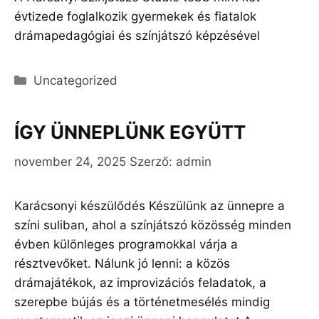
évtizede foglalkozik gyermekek és fiatalok
drámapedagógiai és színjátszó képzésével
Kategória
Uncategorized
ÍGY ÜNNEPLÜNK EGYÜTT
november 24, 2025
Szerző:
admin
Karácsonyi készülődés Készülünk az ünnepre a
színi suliban, ahol a színjátszó közösség minden
évben különleges programokkal várja a
résztvevőket. Nálunk jó lenni: a közös
drámajátékok, az improvizációs feladatok, a
szerepbe bújás és a történetmesélés mindig