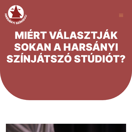
Kilépés
a
ME
tartalomba
MIÉRT VÁLASZTJÁK
SOKAN A HARSÁNYI
SZÍNJÁTSZÓ STÚDIÓT?