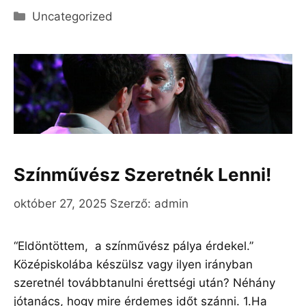
Kategória
Uncategorized
Színművész Szeretnék Lenni!
október 27, 2025
Szerző:
admin
“Eldöntöttem, a színművész pálya érdekel.”
Középiskolába készülsz vagy ilyen irányban
szeretnél továbbtanulni érettségi után? Néhány
jótanács, hogy mire érdemes időt szánni. 1.Ha