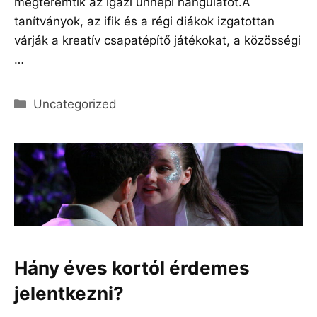
megteremtik az igazi ünnepi hangulatot.A
tanítványok, az ifik és a régi diákok izgatottan
várják a kreatív csapatépítő játékokat, a közösségi
…
Olvass tovább
Kategória
Uncategorized
Hány éves kortól érdemes
jelentkezni?