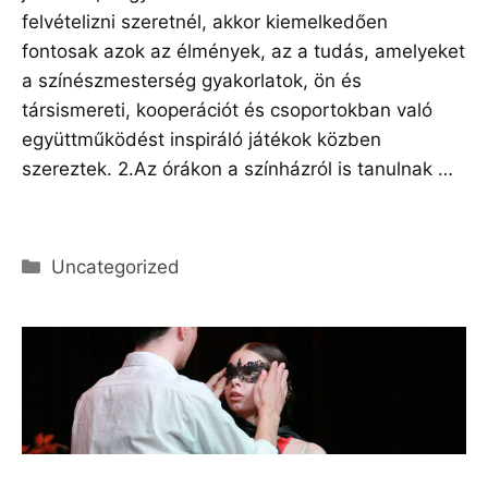
felvételizni szeretnél, akkor kiemelkedően
fontosak azok az élmények, az a tudás, amelyeket
a színészmesterség gyakorlatok, ön és
társismereti, kooperációt és csoportokban való
együttműködést inspiráló játékok közben
szereztek. 2.Az órákon a színházról is tanulnak …
Olvass tovább
Kategória
Uncategorized