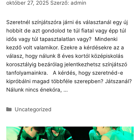
október 27, 2025
Szerző:
admin
Szeretnél színjátszóra járni és választanál egy új
hobbit de azt gondolod te túl fiatal vagy épp túl
idős vagy túl tapasztalatlan vagy? Mindenki
kezdő volt valamikor. Ezekre a kérdésekre az a
válasz, hogy nálunk 8 éves kortól középiskolás
korosztályig bezárólag jelentkezhetsz színjátszó
tanfolyamainkra. A kérdés, hogy szeretnéd-e
kipróbálni magad többféle szerepben? Játszanál?
Nálunk nincs énekóra, …
Olvass tovább
Kategória
Uncategorized