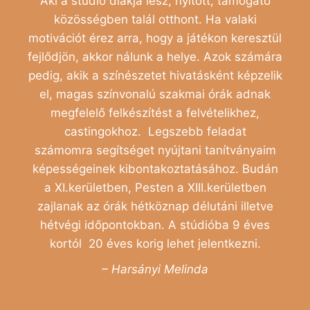
Aki a stúdió diákja lesz, nyitott, támogató
közösségben talál otthont. Ha valaki
motivációt érez arra, hogy a játékon keresztül
fejlődjön, akkor nálunk a helye. Azok számára
pedig, akik a színészetet hivatásként képzelik
el, magas színvonalú szakmai órák adnak
megfelelő felkészítést a felvételikhez,
castingokhoz. Legszebb feladat
számomra segítséget nyújtani tanítványaim
képességeinek kibontakoztatásához. Budán
a XI.kerületben, Pesten a XIII.kerületben
zajlanak az órák hétköznap délutáni illetve
hétvégi időpontokban. A stúdióba 9 éves
kortól 20 éves korig lehet jelentkezni.
– Harsányi Melinda