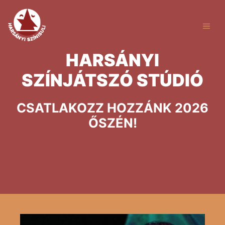
Kilépés
a
ME
tartalomba
HARSÁNYI
SZÍNJÁTSZÓ STÚDIÓ
CSATLAKOZZ HOZZÁNK 2026
ŐSZÉN!